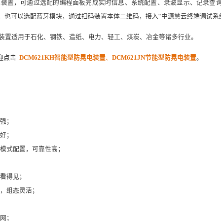
防晃电装置，可通过选配的编程面板完成实时信息、系统配置、录波显示、记录
接，也可以选配蓝牙模块，通过扫码装置本体二维码，接入“中源慧云终端调试系
晃电装置适用于石化、钢铁、造纸、电力、轻工、煤炭、冶金等诸多行业。
迎点击
DCM621KH智能型防晃电装置
、
DCM621JN节能型防晃电装置
。
强；
好；
模式配置，可靠性高；
看得见；
，组态灵活；
网；