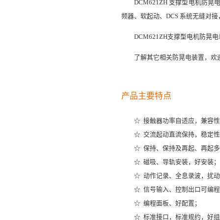
DCM621ZH 支撑型电机
频器、软起动、DCS 系统无缝对
DCM621ZH支撑型电机防
了解其它相关防晃电装置，欢
产品主要特点
☆
接触器功率自适应，兼容性
☆
交流起动直流保持，稳定性
☆
保持、保持及再起、再起多
☆
磁吸、导轨安装，好安装；
☆
动作记录、全息录波，扰动
☆
信号输入、控制出口可编程
☆
编程面板、好配置；
☆
标准接口，标准规约，好组