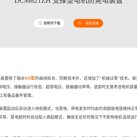
DCM621ZH 支撑型电机防晃电装置
说明书下载
商务咨询
晃电装置除了融合
KH型
的曲线拟合、同期技术外，还增加了“机械过零”技术。装置采用
网电压、接触器运行状态、超容电压、接触器功率等。选型时无需考虑电机容量
施工和备品备件管理。
晃电装置起动后自动进入待机模式，当晃电、停电发生时均由内部超级电容维持正
异常、晃电超时时自动投入再起模式，确保无论任何情况下不影响电机连续运