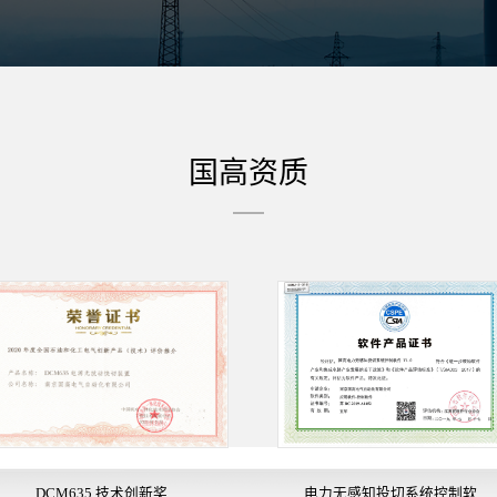
国高资质
DCM635 技术创新奖
电力无感知投切系统控制软...