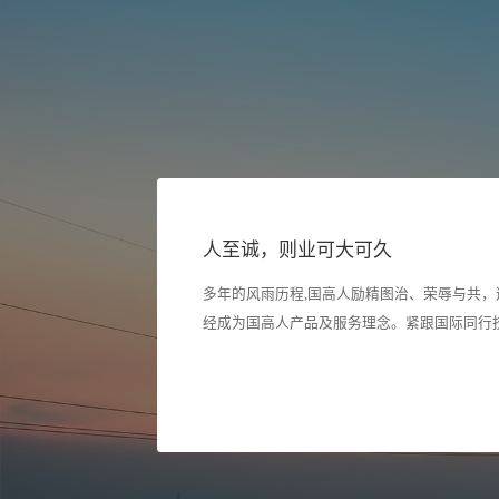
人至诚，则业可大可久
多年的风雨历程,国高人励精图治、荣辱与共
经成为国高人产品及服务理念。紧跟国际同行