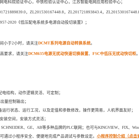
网电科院验证中心，中铁检验认证中心，江苏智能电网应用检验中心；
1721889839.0，ZL201530167448.8，ZL201721893843.4，ZL201530167448
T13957-2020《低压配电系统多电源自动投切装置》；
间小于2小时，请关注
DCMT系列电源自动转换系统
。
更高要求，请关注
DCM635电源无扰动快速切换装置
、
FSC中低压无扰动快切柜
压配电结构，动作逻辑灵活、可定制；
开出量控制输出；
设备运行状态、运行工况，以及定值和参数修改，操作更简易，人机界面友好；
%安装空间，安装方式灵活；
SCHNEIDER、GE、AB等多种品牌的PLC联网；也可与KINGVIEW、FIX、W
，可通过小程序安全、便捷地完成产品调试与参数设定。
小程序控制介绍（点击