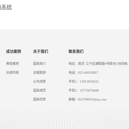
换系统
成功案例
关于我们
联系我们
典型案例
国高简介
地址：南京·江宁区通联路9号联东U谷四栋
业绩列表
总裁致辞
电话：025-66920807
公司资质
手机1：13913935632
国高成员
手机2：13770678408
国高优势
邮箱：852786924@qq.com