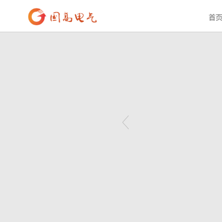
首页
>
产品中心
>
电力切换
>
DCM631
首