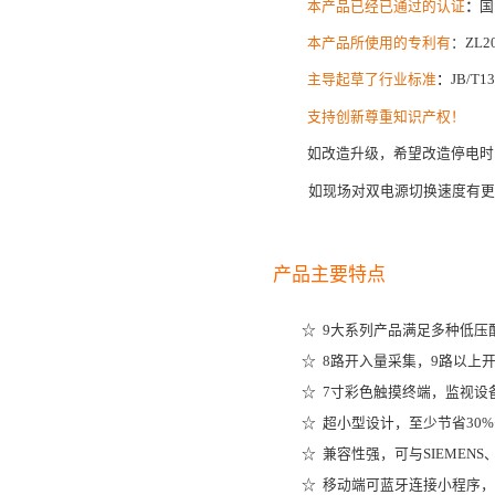
本产品已经已通过的认证
：
国
本产品所使用的专利有
：ZL20
主导起草了行业标准
：
JB/
支持创新尊重知识产权！
如改造升级，希望改造停电时
如现场对双电源切换速度有
产品主要特点
☆ 9大系列产品满足多种低
☆ 8路开入量采集，9路以上
☆ 7寸彩色触摸终端，监视
☆ 超小型设计，至少节省30
☆ 兼容性强，可与SIEMENS、
☆ 移动端可蓝牙连接小程序