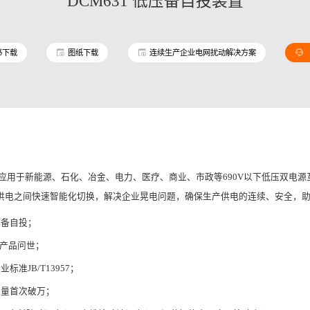
DCM631 低压备自投装置
书下载
图纸下载
连续生产企业电网扰动解决方案
装置应用于新能源、石化、冶金、电力、医疗、商业、市政等690V以下低压双电源
供电之间快速智能化切换，解决企业晃电问题，确保生产供电的连续、安全，
压备自投；
型产品问世；
标准JB/T13957；
数量首次破万；