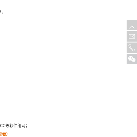
.8；
。
inCC等软件组网；
查看）